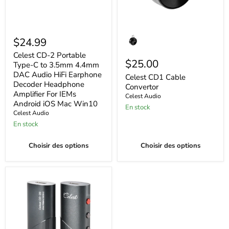
Celest
Celest
CD-
CD1
$24.99
2
Cable
Portable
Convertor
Celest CD-2 Portable
$25.00
Type-
Type-C to 3.5mm 4.4mm
C
DAC Audio HiFi Earphone
Celest CD1 Cable
to
Decoder Headphone
Convertor
3.5mm
Amplifier For IEMs
4.4mm
Celest Audio
DAC
Android iOS Mac Win10
En stock
Audio
Celest Audio
HiFi
En stock
Earphone
Decoder
Headphone
Choisir des options
Choisir des options
Amplifier
For
IEMs
Android
iOS
Mac
Win10