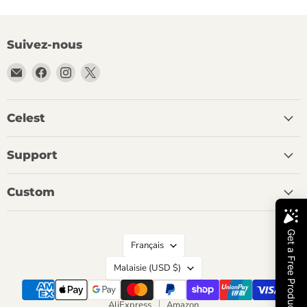
Suivez-nous
Email
Trouvez-
Trouvez-
Trouvez-
Celest
nous
nous
nous
Audio
sur
sur
sur
Facebook
Instagram
X
Celest
Support
Custom
Langue
Français
Pays
Malaisie
(USD $)
AliExpress
Amazon