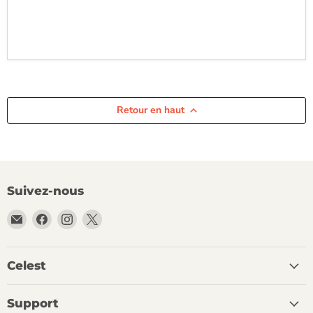
Retour en haut
Suivez-nous
Email
Trouvez-
Trouvez-
Trouvez-
Celest
nous
nous
nous
Audio
sur
sur
sur
Facebook
Instagram
X
Celest
Support