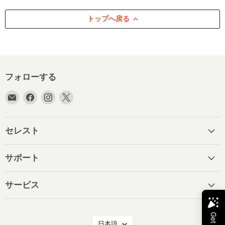
トップへ戻る
フォローする
E
Facebook
Instagram
X
メ
で
で
で
ー
見
見
見
ル
つ
つ
つ
セレスト
で
け
け
け
見
て
て
て
サポート
つ
く
く
く
け
だ
だ
だ
て
さ
さ
さ
サービス
く
い
い
い
だ
さ
言
日本語