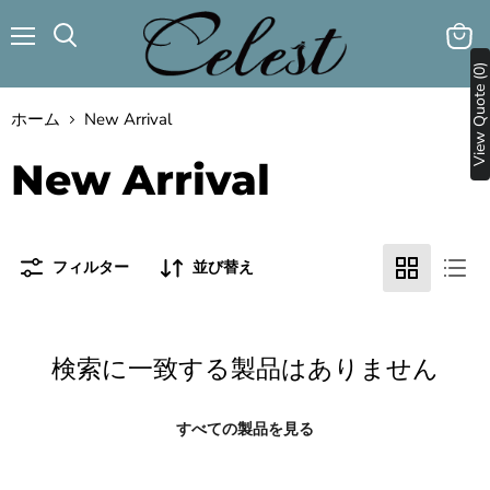
メ
カ
検
ニ
View Quote (0)
ー
索
ュ
ト
す
ー
を
る
ホーム
New Arrival
見
る
New Arrival
フィルター
並び替え
検索に一致する製品はありません
すべての製品を見る