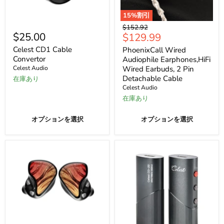
15
%割引
Celest
PhoenixCall
元
$152.92
CD1
Wired
$25.00
現
$129.99
の
Cable
Audiophile
価
在
Convertor
Earphones,HiFi
Celest CD1 Cable
PhoenixCall Wired
格
Wired
の
Convertor
Audiophile Earphones,HiFi
Earbuds,
Celest Audio
Wired Earbuds, 2 Pin
価
2
Detachable Cable
在庫あり
Pin
格
Celest Audio
Detachable
Cable
在庫あり
オプションを選択
オプションを選択
Celest