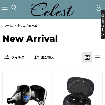
メ
カ
検
ニ
View Quote (0)
ー
索
ュ
ト
す
ー
を
る
ホーム
New Arrival
見
る
New Arrival
フィルター
並び替え