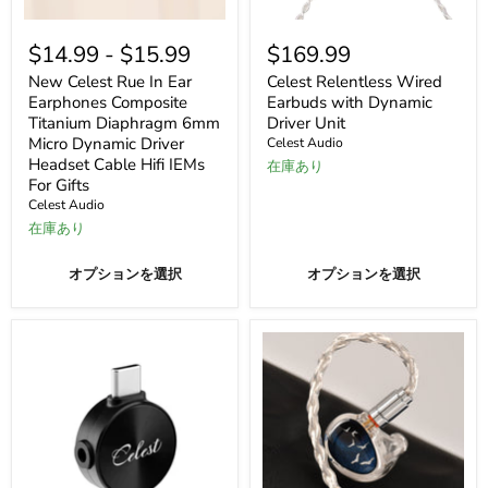
New
Celest
Celest
Relentless
$14.99
-
$15.99
$169.99
Rue
Wired
In
Earbuds
New Celest Rue In Ear
Celest Relentless Wired
Ear
with
Earphones Composite
Earbuds with Dynamic
Earphones
Dynamic
Titanium Diaphragm 6mm
Driver Unit
Composite
Driver
Micro Dynamic Driver
Celest Audio
Titanium
Unit
Headset Cable Hifi IEMs
Diaphragm
在庫あり
6mm
For Gifts
Micro
Celest Audio
Dynamic
在庫あり
Driver
Headset
Cable
オプションを選択
オプションを選択
Hifi
IEMs
For
Gifts