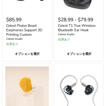
Celest
Celest
Plutus
T1
$85.99
$28.99
-
$79.99
Beast
True
Earphones
Wireless
Celest Plutus Beast
Celest T1 True Wireless
Support
Bluetooth
Earphones Support 3D
Bluetooth Ear Hook
3D
Ear
Printing Custom
Celest Audio
Printing
Hook
Celest Audio
在庫あり
Custom
在庫あり
オプションを選択
オプションを選択