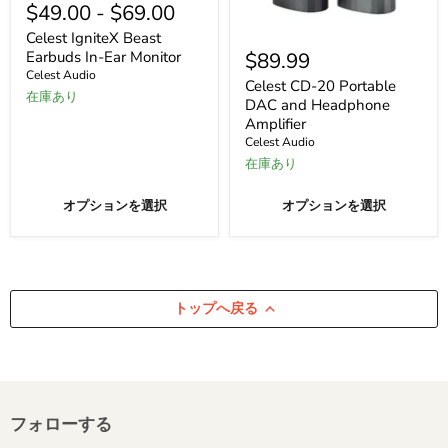
IgniteX
$49.00
-
$69.00
Beast
Celest
Earbuds
Celest IgniteX Beast
CD-
In-
$89.99
Earbuds In-Ear Monitor
20
Ear
Celest Audio
Portable
Monitor
Celest CD-20 Portable
在庫あり
DAC
DAC and Headphone
and
Amplifier
Headphone
Celest Audio
Amplifier
在庫あり
オプションを選択
オプションを選択
トップへ戻る
フォローする